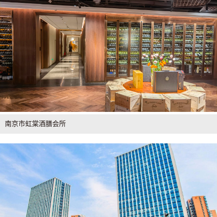
南京市虹棠酒膳会所