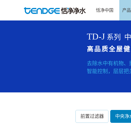
恬净中国
产品
TD-J
系列 
高品质全屋健
去除水中有机物、
智能控制，层层把
前置过滤器
中央净