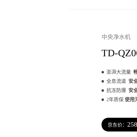
中央净水机
TD-QZ0
澎湃大流量
全息流道
安
抗冻防爆
安
2年质保
使用
25
京东价：