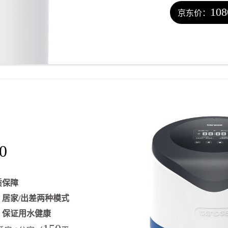
108
京东价：
0
质保障
计
居家/出差两种模式
醒
保证用水健康