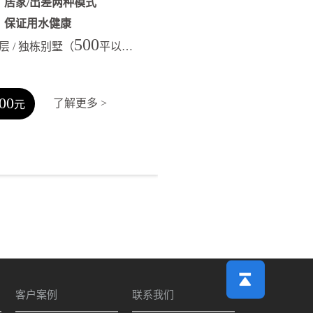
计
居家/出差两种模式
醒
保证用水健康
500
 / 独栋别墅（
平以内）
00
了解更多 >
元
客户案例
联系我们