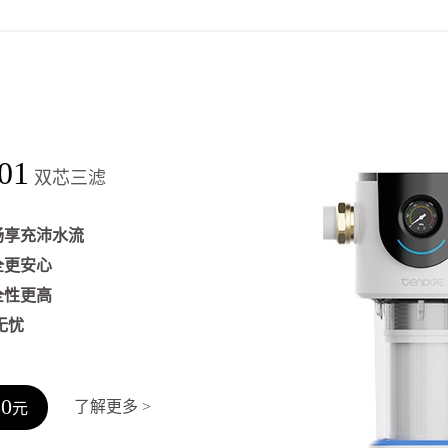
01
双芯三滤
畅享充沛水流
全更安心
全性更高
无忧
80
了解更多 >
元