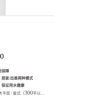
0
质保障
计
居家/出差两种模式
醒
保证用水健康
300
大平层 / 复式（
平以内）