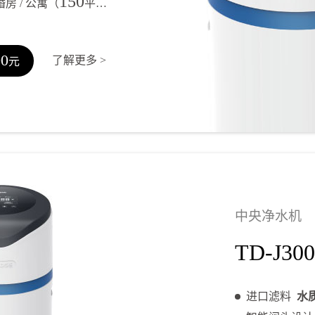
150
婚房 / 公寓（
平以内）
00
了解更多 >
元
中央净水机
TD-J300
进口滤料
水