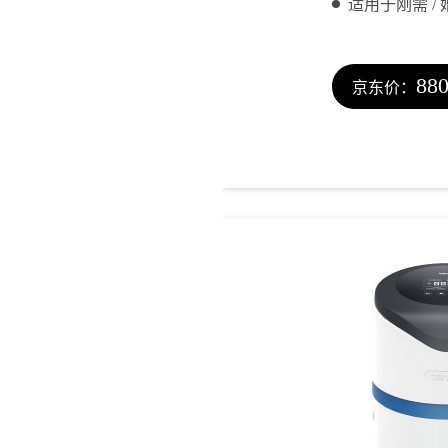
适用于刚需 / 
88
京东价：