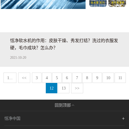
恬净软水机的作用：皮肤干燥、秀发打结？洗过的衣服发
硬，毛巾成块？怎么办？
2021-10-20
1...
<<
3
4
5
6
7
8
9
10
11
12
13
>>
回到顶部
恬净中国